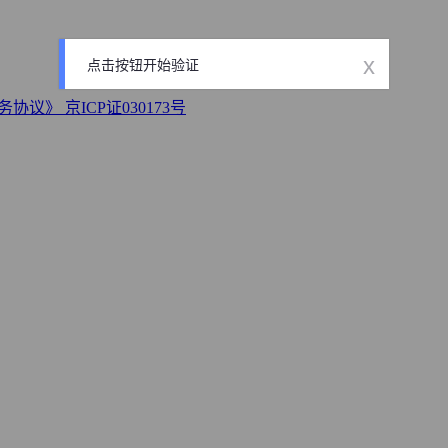
x
点击按钮开始验证
务协议》
京ICP证030173号