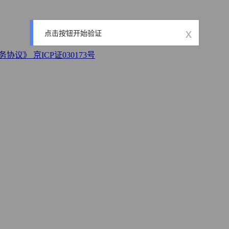
x
点击按钮开始验证
务协议》
京ICP证030173号