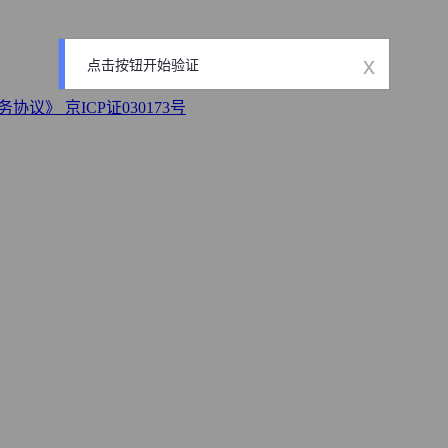
x
点击按钮开始验证
务协议》
京ICP证030173号